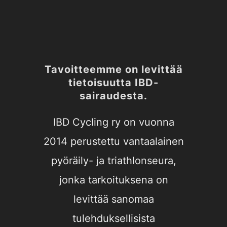
to
content
Tavoitteemme on levittää
tietoisuutta IBD-
sairaudesta.
IBD Cycling ry on vuonna
2014 perustettu vantaalainen
pyöräily- ja triathlonseura,
jonka tarkoituksena on
levittää sanomaa
tulehduksellisista