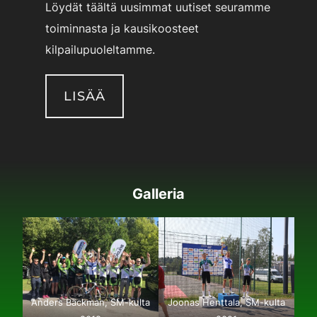
Löydät täältä uusimmat uutiset seuramme
toiminnasta ja kausikoosteet
kilpailupuoleltamme.
LISÄÄ
Galleria
Anders Bäckman, SM-kulta
Joonas Henttala, SM-kulta