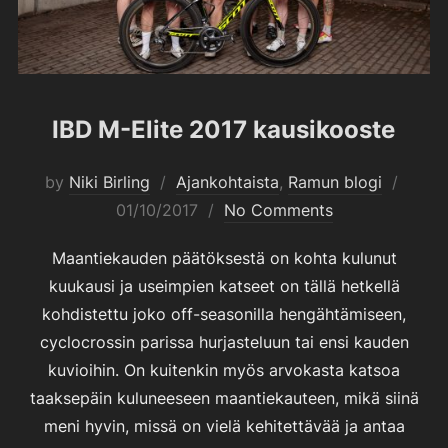
IBD M-Elite 2017 kausikooste
Poste
by
Niki Birling
Ajankohtaista
,
Ramun blogi
on
01/10/2017
No Comments
Maantiekauden päätöksestä on kohta kulunut
kuukausi ja useimpien katseet on tällä hetkellä
kohdistettu joko off-seasonilla hengähtämiseen,
cyclocrossin parissa hurjasteluun tai ensi kauden
kuvioihin. On kuitenkin myös arvokasta katsoa
taaksepäin kuluneeseen maantiekauteen, mikä siinä
meni hyvin, missä on vielä kehitettävää ja antaa