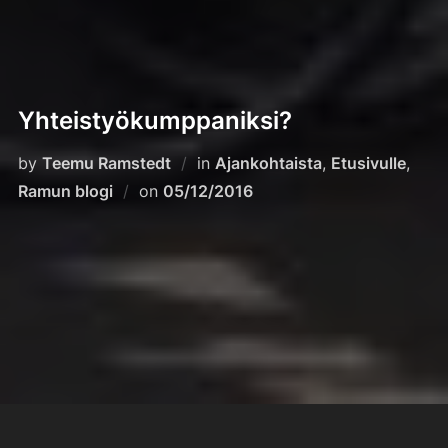
Yhteistyökumppaniksi?
by
Teemu Ramstedt
in
Ajankohtaista
,
Etusivulle
,
Posted
Ramun blogi
on
05/12/2016
on