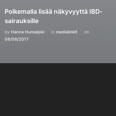
Polkemalla lisää näkyvyyttä IBD-
sairauksille
Posted
by
Hanna Humaljoki
in
medialinkit
on
on
08/06/2017
POST AUTHOR