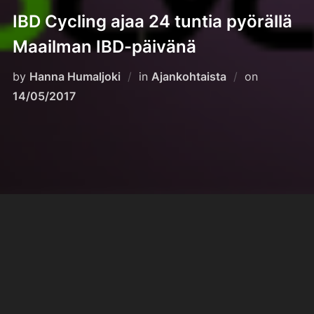
IBD Cycling ajaa 24 tuntia pyörällä
Maailman IBD-päivänä
Posted
by
Hanna Humaljoki
in
Ajankohtaista
on
on
14/05/2017
Perjantaina 19.5.2017 IBD Cycling kampanjoi
pyöräilemällä wattbikeilla 24 tuntia Kampin
Narinkkatorilla. Tapahtuma alkaa 18.5 ja 19.5 välisenä
keskiyönä klo. 00.00 ja kestää seuraavaan
vuorokauden vaihtumiseen. Tapahtumaan osallistuu