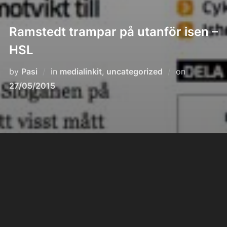
Ramstedt trampar på utanför isen –
HSL
Posted
by
Pasi
in
medialinkit
,
uncategorized
on
on
27/05/2015
Juttuun
tästä >
POST AUTHOR