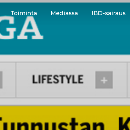
Toiminta
Mediassa
IBD-sairaus