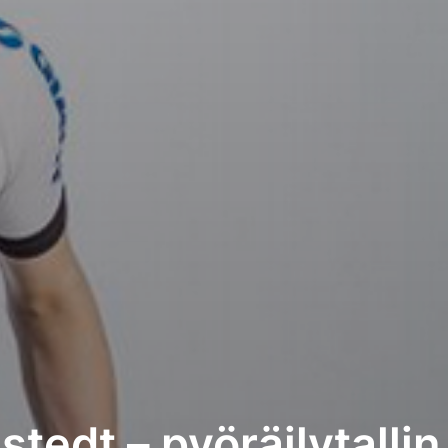
edt – pyöräilytallin